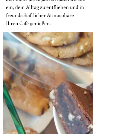
ein, dem Alltag zu entfliehen und in
freundschaftlicher Atmosphäre
Ihren Café genießen.
Nicht umsonst gehören wir zu den
angesagtesten Cafés in Mannheim.
Schauen Sie doch mal vorbei und
überzeugen Sie sich selbst davon,
warum unser Café - im Herzen
Mannheims - etwas ganz besonderes
ist.
Wir freuen uns auf Ihren Besuch!
lecker.