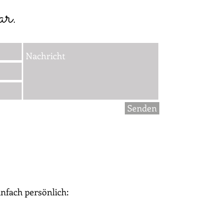
r.
Senden
infach persönlich: